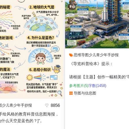
思维导图
少儿
青少年
手抄报
《导览科普绘本》提示：
请根据【主题】创作一幅精美的“
绘本”风格插画。
参考图片(5)
字数(1458)
导图与信息图
这是一幅结合了“大型场景主视觉
+可爱导...
8856
图
少儿
青少年
手抄报
手绘风格的教育科普信息图海报，
为什么天空是蓝色的？]"。