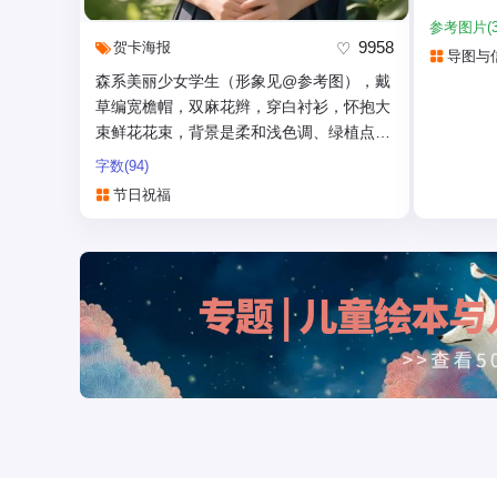
版面要求
参考图片(3
- 顶部
9958
贺卡
海报
导图与
问题
森系美丽少女学生（形象见@参考图），戴
-...
草编宽檐帽，双麻花辫，穿白衬衫，怀抱大
束鲜花花束，背景是柔和浅色调、绿植点
缀，呈现清新治愈、...
字数(94)
节日祝福