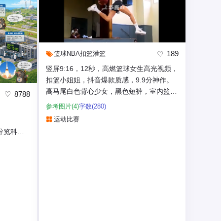
189
篮球
NBA
扣篮
灌篮
竖屏9:16，12秒，高燃篮球女生高光视频，
扣篮小姐姐，抖音爆款质感，9.9分神作。
高马尾白色背心少女，黑色短裤，室内篮球
8788
场，自然光侧逆光...
参考图片(4)
字数(280)
运动比赛
导览科普
+导览路线