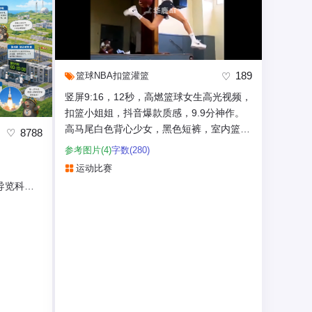
189
篮球
NBA
扣篮
灌篮
竖屏9:16，12秒，高燃篮球女生高光视频，
扣篮小姐姐，抖音爆款质感，9.9分神作。
高马尾白色背心少女，黑色短裤，室内篮球
8788
场，自然光侧逆光...
参考图片(4)
字数(280)
运动比赛
导览科普
+导览路线