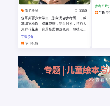
版面要求
参考图片(3
- 顶部
9958
贺卡
海报
导图与
问题
森系美丽少女学生（形象见@参考图），戴
-...
草编宽檐帽，双麻花辫，穿白衬衫，怀抱大
束鲜花花束，背景是柔和浅色调、绿植点
缀，呈现清新治愈、...
字数(94)
节日祝福