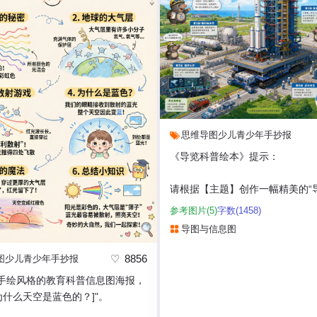
思维导图
少儿
青少年
手抄报
《导览科普绘本》提示：
请根据【主题】创作一幅精美的“
绘本”风格插画。
参考图片(5)
字数(1458)
导图与信息图
这是一幅结合了“大型场景主视觉
+可爱导...
8856
图
少儿
青少年
手抄报
手绘风格的教育科普信息图海报，
为什么天空是蓝色的？]"。