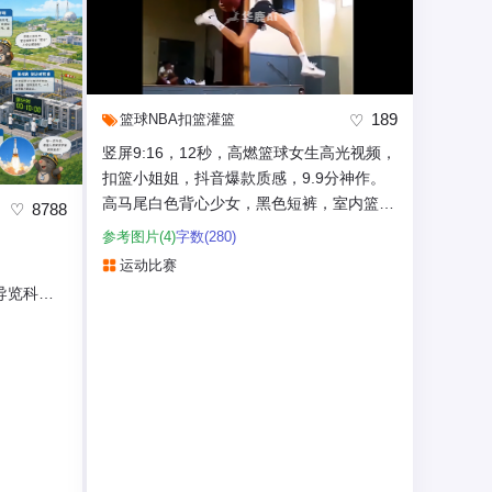
189
篮球
NBA
扣篮
灌篮
竖屏9:16，12秒，高燃篮球女生高光视频，
扣篮小姐姐，抖音爆款质感，9.9分神作。
高马尾白色背心少女，黑色短裤，室内篮球
8788
场，自然光侧逆光...
参考图片(4)
字数(280)
运动比赛
导览科普
+导览路线