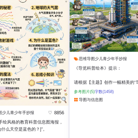
思维导图
少儿
青少年
手抄报
《导览科普绘本》提示：
请根据【主题】创作一幅精美的“
绘本”风格插画。
参考图片(5)
字数(1458)
导图与信息图
这是一幅结合了“大型场景主视觉
+可爱导...
8856
图
少儿
青少年
手抄报
手绘风格的教育科普信息图海报，
为什么天空是蓝色的？]"。