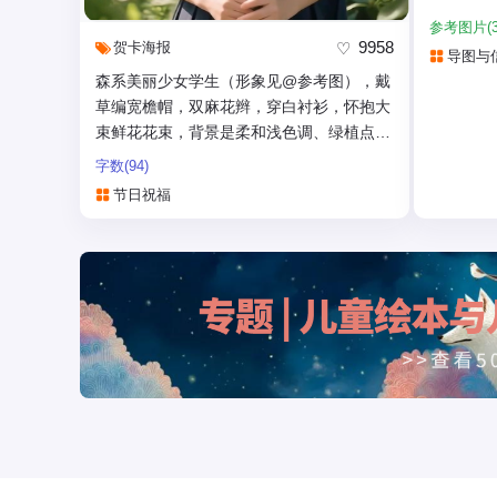
版面要求
参考图片(3
- 顶部
9958
贺卡
海报
导图与
问题
森系美丽少女学生（形象见@参考图），戴
-...
草编宽檐帽，双麻花辫，穿白衬衫，怀抱大
束鲜花花束，背景是柔和浅色调、绿植点
缀，呈现清新治愈、...
字数(94)
节日祝福